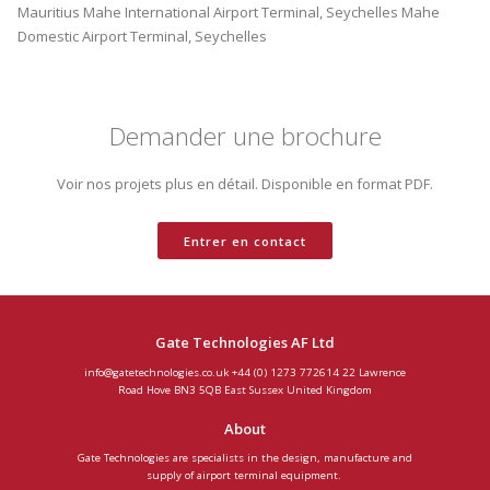
Mauritius
Mahe International Airport Terminal, Seychelles
Mahe
Domestic Airport Terminal, Seychelles
Demander une brochure
Voir nos projets plus en détail. Disponible en format PDF.
Entrer en contact
Gate Technologies AF Ltd
info@gatetechnologies.co.uk
+44 (0) 1273 772614
22 Lawrence
Road
Hove
BN3 5QB
East Sussex
United Kingdom
About
Gate Technologies are specialists in the design, manufacture and
supply of airport terminal equipment.