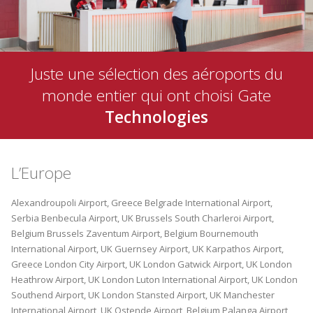
Juste une sélection des aéroports du
monde entier qui ont choisi Gate
Technologies
L’Europe
Alexandroupoli Airport, Greece
Belgrade International Airport,
Serbia
Benbecula Airport, UK
Brussels South Charleroi Airport,
Belgium
Brussels Zaventum Airport, Belgium
Bournemouth
International Airport, UK
Guernsey Airport, UK
Karpathos Airport,
Greece
London City Airport, UK
London Gatwick Airport, UK
London
Heathrow Airport, UK
London Luton International Airport, UK
London
Southend Airport, UK
London Stansted Airport, UK
Manchester
International Airport, UK
Ostende Airport, Belgium
Palanga Airport,