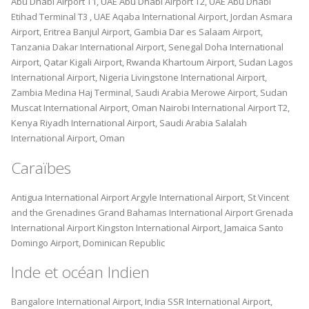
Abu Dhabi Airport T1, UAE
Abu Dhabi Airport T2, UAE
Abu Dhabi
Etihad Terminal T3 , UAE
Aqaba International Airport, Jordan
Asmara
Airport, Eritrea
Banjul Airport, Gambia
Dar es Salaam Airport,
Tanzania
Dakar International Airport, Senegal
Doha International
Airport, Qatar
Kigali Airport, Rwanda
Khartoum Airport, Sudan
Lagos
International Airport, Nigeria
Livingstone International Airport,
Zambia
Medina Haj Terminal, Saudi Arabia
Merowe Airport, Sudan
Muscat International Airport, Oman
Nairobi International Airport T2,
Kenya
Riyadh International Airport, Saudi Arabia
Salalah
International Airport, Oman
Caraïbes
Antigua International Airport
Argyle International Airport, St Vincent
and the Grenadines
Grand Bahamas International Airport
Grenada
International Airport
Kingston International Airport, Jamaica
Santo
Domingo Airport, Dominican Republic
Inde et océan Indien
Bangalore International Airport, India
SSR International Airport,